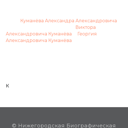
Преподаватель русского языка и литературы в
Лукояновском педагогическом училище.
Жена
Куманёва Александра Александровича
.
Мать известных историков –
Виктора
Александровича Куманёва
и
Георгия
Александровича Куманёва
.
Заслуженный учитель школы РСФСР
(23.04.1965).
Жила в Лукоянове, похоронена на старом
городском кладбище.
Награды:
орден Трудового Красного Знамени.
К
© Нижегородская Биографическая