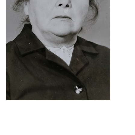
Куманёва Вера Петровна
1910 – 1982
Педагог, заслуженный учитель школы
РСФСР