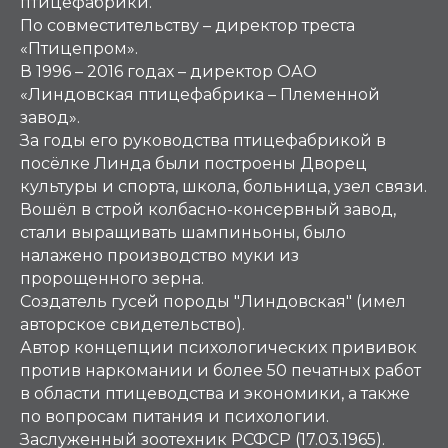
птицефабрики.
По совместительству – директор треста
«Птицепром».
В 1996 – 2016 годах – директор ОАО
«Линдовская птицефабрика – Племенной
завод».
За годы его руководства птицефабрикой в
посёлке Линда были построены Дворец
культуры и спорта, школа, больница, узел связи.
Вошёл в строй колбасно-консервный завод,
стали выращивать шампиньоны, было
налажено производство муки из
пророщенного зерна.
Создатель гусей породы "Линдовская" (имел
авторское свидетельство).
Автор концепции психологических прививок
против наркомании и более 50 печатных работ
в области птицеводства и экономики, а также
по вопросам питания и психологии.
Заслуженный зоотехник РСФСР (17.03.1965).