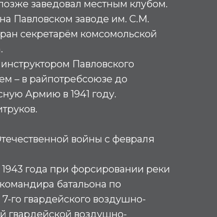
 позже заведовал местным клубом.
 на Павловском заводе им. С.М.
бран секретарём комсомольской
.
л инструктором Павловского
тем – в райпотребсоюзе до
ную Армию в 1941 году.
труков.
Отечественной войны с февраля
я 1943 года при форсировании реки
 командира батальона по
 7-го гвардейского воздушно-
-й гвардейской воздушно-