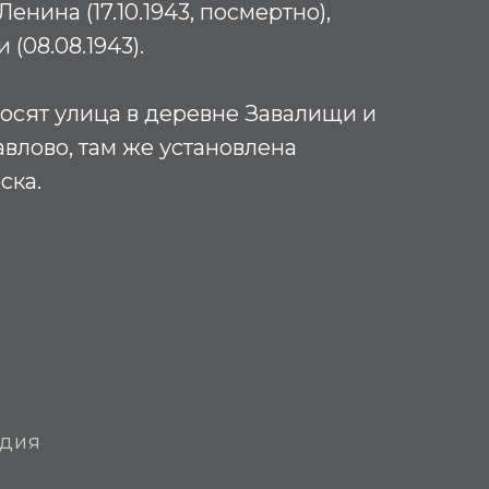
енина (17.10.1943, посмертно),
(08.08.1943).
носят улица в деревне Завалищи и
авлово, там же установлена
ска.
едия