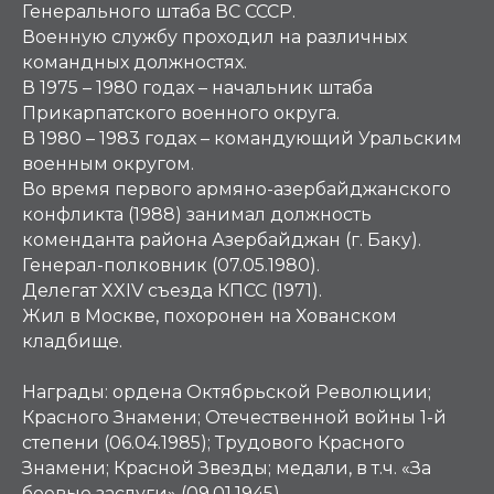
Генерального штаба ВС СССР.
Военную службу проходил на различных
командных должностях.
В 1975 – 1980 годах – начальник штаба
Прикарпатского военного округа.
В 1980 – 1983 годах – командующий Уральским
военным округом.
Во время первого армяно-азербайджанского
конфликта (1988) занимал должность
коменданта района Азербайджан (г. Баку).
Генерал-полковник (07.05.1980).
Делегат XXIV съезда КПСС (1971).
Жил в Москве, похоронен на Хованском
кладбище.
Награды:
ордена Октябрьской Революции;
Красного Знамени; Отечественной войны 1-й
степени (06.04.1985); Трудового Красного
Знамени; Красной Звезды; медали, в т.ч. «За
боевые заслуги» (09.01.1945).