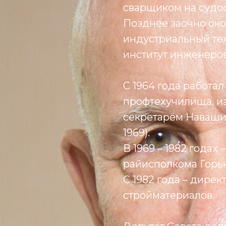
сварщиком на судос
Позднее заочно ок
индустриальный техн
институт инженеров 
С 1964 года работа
профтехучилища, и
секретарём Навашин
1969).
В 1969 – 1982 годах
райисполкома Горьк
С 1982 года – дире
стройматериалов.