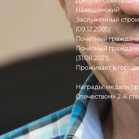
Депутат Совета деп
Навашинский.
Заслуженный строи
(09.12.2005)
Почетный граждани
Почётный граждани
(31.08.2021).
Проживает в город
Награды:
медаль ор
Отечеством» 2-й степ
Т