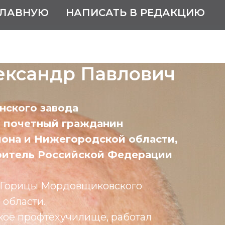
ГЛАВНУЮ
НАПИСАТЬ В РЕДАКЦИЮ
ександр Павлович
нского завода
, почетный гражданин
она и Нижегородской области,
оитель Российской Федерации
 Горицы Мордовщиковского
 области.
ое профтехучилище, работал