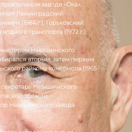
троительном заводе «Ока».
ончил Ленинградский
икум (1964 г.), Горьковский
водного транспорта (1972 г.).
л мастером Навашинского
збирался вторым, затем первым
ского райкома комсомола (1965-
 – секретарь Навашинского
овской области.
ктор Навашинского завода