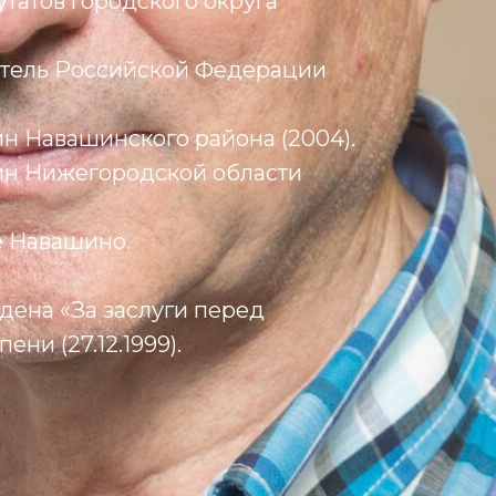
утатов городского округа
тель Российской Федерации
н Навашинского района (2004).
н Нижегородской области
е Навашино.
дена «За заслуги перед
ени (27.12.1999).