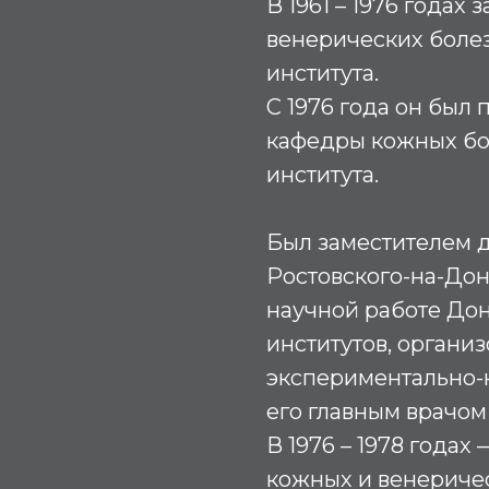
В 1961 – 1976 годах
венерических боле
института.
С 1976 года он был
кафедры кожных бо
института.
Был заместителем д
Ростовского-на-Дону
научной работе Дон
институтов, органи
экспериментально-
его главным врачом (
В 1976 – 1978 года
кожных и венериче