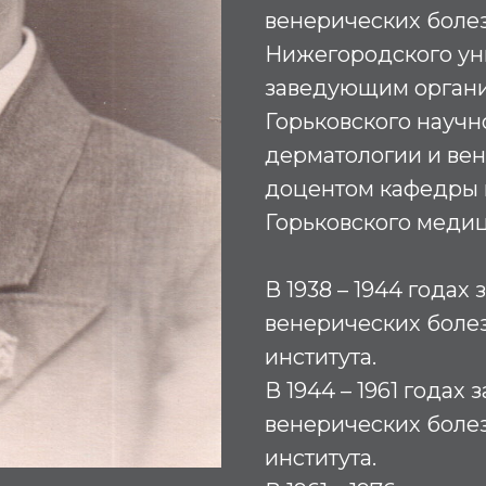
венерических боле
Нижегородского ун
заведующим орган
Горьковского научн
дерматологии и вен
доцентом кафедры 
Горьковского медиц
В 1938 – 1944 года
венерических боле
института.
В 1944 – 1961 года
венерических боле
института.