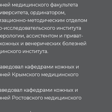
зней медицинского факультета
иверситета, ординатором,
изационно-методическим отделом
о-исследовательского института
ерологии, ассистентом и приват-
кожных и венерических болезней
инского института.
х заведовал кафедрами кожных и
зней Крымского медицинского
х заведовал кафедрами кожных и
зней Ростовского медицинского