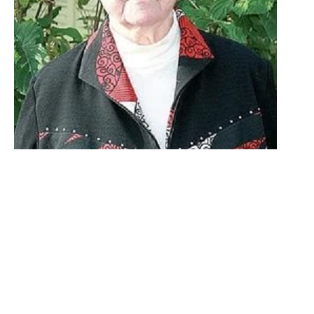
Шулындина Галина
Дмитриевна
20 апреля 1935 – 15 ноября 2021
Почётный гражданин города Балахны
Родилась в городе Урицке Ленинградской
области.
После окончания войны семья приехала в
город Балахну.