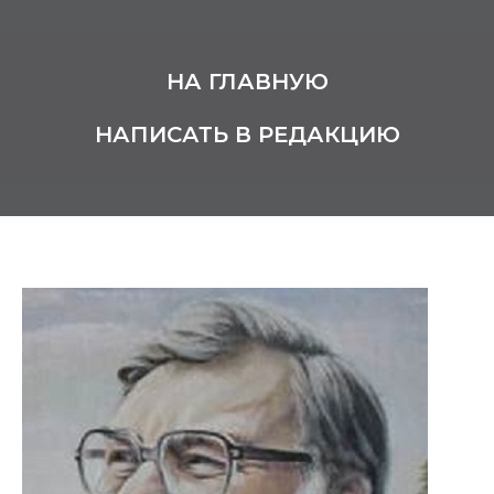
НА ГЛАВНУЮ
НАПИСАТЬ В РЕДАКЦИЮ