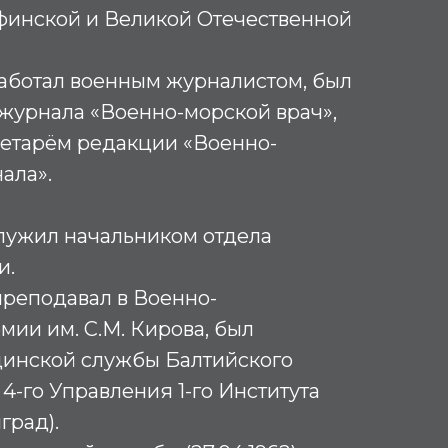
-финской и Великой Отечественной
 работал военным журналистом, был
журнала «Военно-морской врач»,
ретарём редакции «Военно-
ала».
 служил начальником отдела
и.
 преподавал в Военно-
ии им. С.М. Кирова, был
инской службы Балтийского
4-го Управления 1-го Института
град).