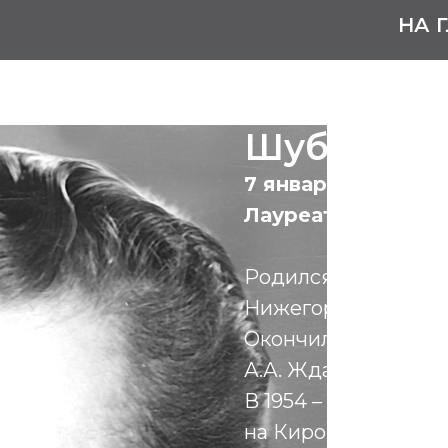
НА 
Шубин Ни
7 января 1931 – 30
Лауреат Государс
Родился в селе Але
Нижегородской обл
Окончил Горьковски
А.А. Жданова (1954 г.
В 1954 – 1957 года
на Кировском завод