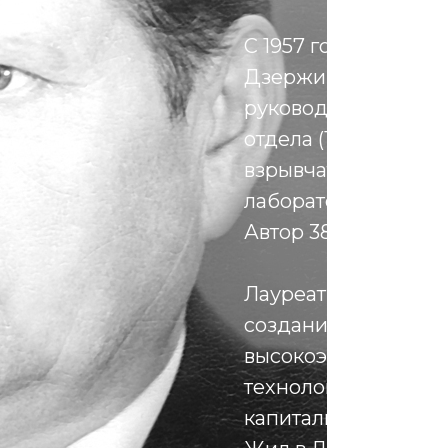
С 1957 года работал
Дзержинск): старши
руководитель групп
отдела (1963-1970)
взрывчатых веществ 
лаборатории (1975-1
Автор 38 изобретен
Лауреат Государстве
создание и внедре
высокоэффективных
технологий в горн
капитального строи