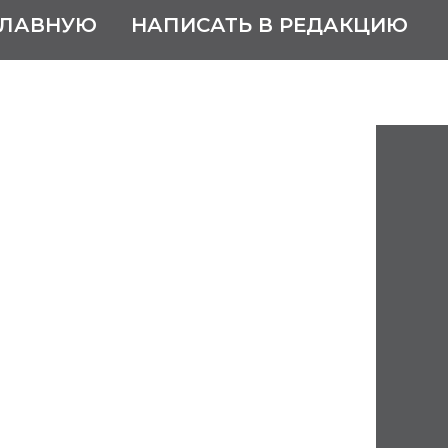
ГЛАВНУЮ
НАПИСАТЬ В РЕДАКЦИЮ
колай Сергеевич
 июля 1996
твенной премии СССР
шково, ныне Богородского района
асти.
й политехнический институт им.
).
х работал инженером-конструктором
е в городе Челябинске.