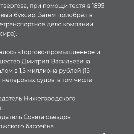
твергова, при помощи тестя в 1895
рвый буксир. Затем приобрёл в
тетранспортное дело компании
сира).
валось «Торгово-промышленное и
щество Дмитрия Васильевича
лом в 1,5 миллиона рублей (15
 непаровых судов, в том числе
седатель Нижегородского
а.
едатель Совета съездов
лжского бассейна.