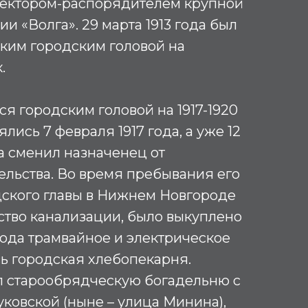
иректором-распорядителем крупной
и «Волга». 29 марта 1913 года был
ким городским головой на
к.
ся городским головой на 1917-1920
лись 7 февраля 1917 года, а уже 12
а сменил назначенец от
льства. Во время пребывания его
дского главы в Нижнем Новгороде
ство канализации, было выкуплено
рода трамвайное и электрическое
сь городская хлебопекарня.
ил старообрядческую богадельню с
ковской (ныне – улица Минина),