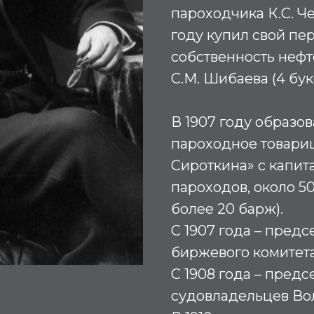
пароходчика К.С. Че
году купил свой пе
собственность неф
С.М. Шибаева (4 бук
В 1907 году образо
пароходное товари
Сироткина» с капита
пароходов, около 50
более 20 барж).
С 1907 года – пред
биржевого комитет
С 1908 года – предс
судовладельцев Во