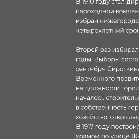
В 1910 году стал д
пароходной компани
избран нижегородс
четырёхлетний сро
Второй раз избирал
годы. Выборы состоя
сентября Сироткин
Временного правите
на должности горо
началось строитель
в собственность го
хозяйство, открыла
В 1917 году постро
храмом по улице Жу