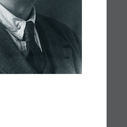
ния Нижегородского научного
ию местного края и
агогического факультета
вателем Горьковского