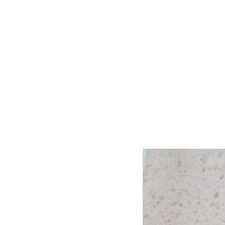
литературного музе
Горького). Принима
комиссии, возглавл
течении многих лет.
книг о творчестве М
фольклору.
Жил в городе Горьк
кладбище.