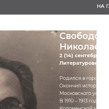
НА 
Свободов
Николаев
2 (14) сентября 18
Литературовед, п
Родился в городе К
Окончил историко-
Московского универси
В 1910 – 1913 годах
Коломенской мужск