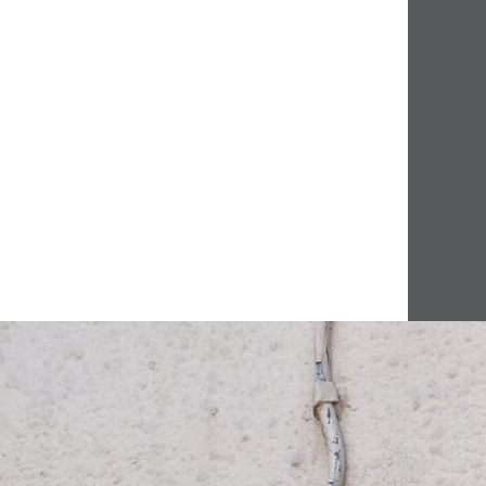
я (ныне Государственный музей М.
л участие в работе Горьковской
яя и направляя её работу в
 Автор десятков научных статей и
. Горького и В.Г. Короленко,
ом, похоронен на Бугровском