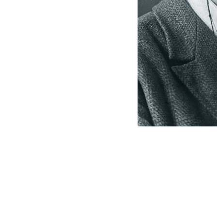
Был членом правле
общества по изучен
преподавателем пед
университета, осно