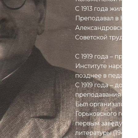
С 1913 года жил в 
Преподавал в Ниже
Александровском инст
Советской трудовой 
С 1919 года – препо
Институте народног
позднее в педагоги
С 1919 года – доцен
преподавания лите
Был организатором 
Горьковского госуда
первым заведующим
литературы (1946-195