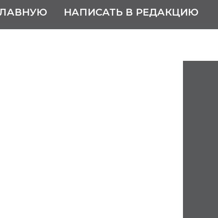
ГЛАВНУЮ
НАПИСАТЬ В РЕДАКЦИЮ
 Александр
ич
84 – 21 марта 1950
едагог, краевед
остроме, в семье чиновника.
филологический факультет
тета (1910 г.).
 работал учителем словесности в
ой гимназии.