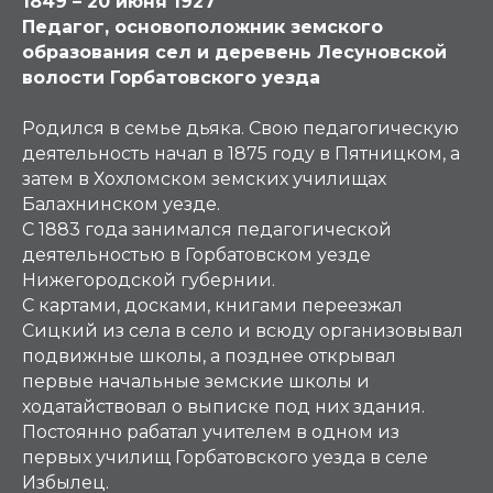
1849 – 20 июня 1927
Педагог, основоположник земского
образования сел и деревень Лесуновской
волости Горбатовского уезда
Родился в семье дьяка. Свою педагогическую
деятельность начал в 1875 году в Пятницком, а
затем в Хохломском земских училищах
Балахнинском уезде.
С 1883 года занимался педагогической
деятельностью в Горбатовском уезде
Нижегородской губернии.
С картами, досками, книгами переезжал
Сицкий из села в село и всюду организовывал
подвижные школы, а позднее открывал
первые начальные земские школы и
ходатайствовал о выписке под них здания.
Постоянно рабатал учителем в одном из
первых училищ Горбатовского уезда в селе
Избылец.