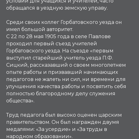
условий для учащихся и учителей, часто
обращался в уездную земскую управу.
Среди своих коллег Горбатовского уезда он
имел большой авторитет.
С 22 по 28 мая 1905 года в селе Павлове
проходил первый съезд учителей
Горбатовского уезда. На съезде «первым
выступил старейший учитель уезда П.Ф.
Сицкий, рассказавший о своем многолетнем
опыте работы и призвавший начинающих
педагогов не жалеть ни сил, ни времени для
улучшения качества работы и посвятить себя
полностью благородному делу служения
общества».
Труд педагога был высоко оценен царским
правительством. Он был награжден двумя
медалями: «За усердие» и «За труды в
народном образовании».