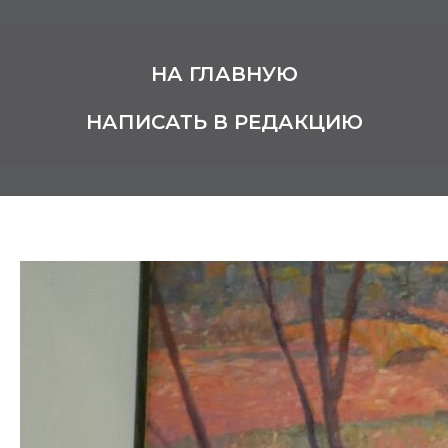
НА ГЛАВНУЮ
НАПИСАТЬ В РЕДАКЦИЮ