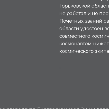
Горьковской област
не работал и не пр
Почётных званий р
области удостоен в
совместного космич
космонавтом-ниже
космического экипа
Р