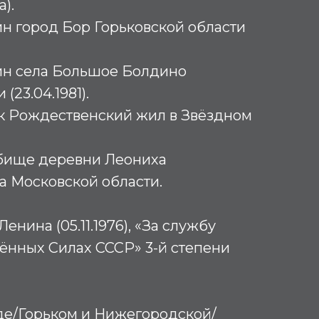
).
н город Бор Горьковской области
н села Большое Болдино
(23.04.1981).
 Рождественский жил в Звёздном
бище деревни Леониха
а Московской области.
енина (05.11.1976), «За службу
ённых Силах СССР» 3-й степени
е/Горьком и Нижегородской/