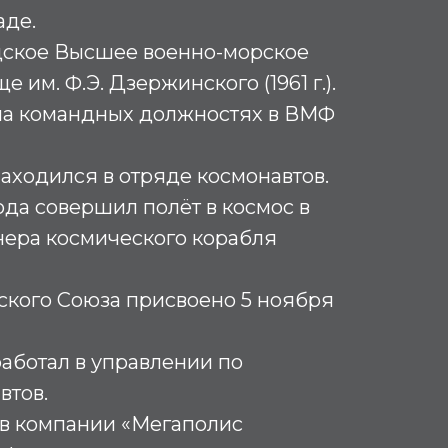
аде.
ское Высшее военно-морское
им. Ф.Э. Дзержинского (1961 г.).
 на командных должностях в ВМФ
 находился в отряде космонавтов.
года совершил полёт в космос в
нера космического корабля
ского Союза присвоено 5 ноября
 работал в управлении по
втов.
л в компании «Мегаполис