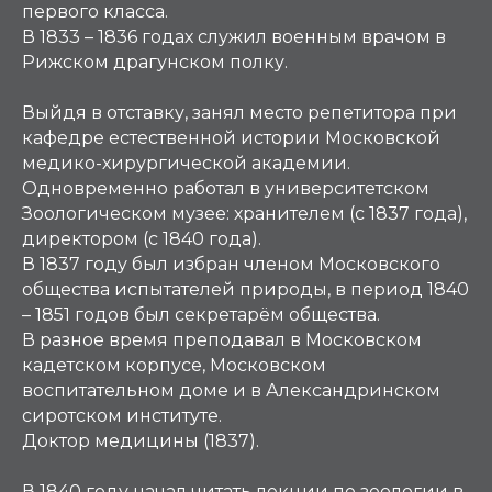
первого класса.
В 1833 – 1836 годах служил военным врачом в
Рижском драгунском полку.
Выйдя в отставку, занял место репетитора при
кафедре естественной истории Московской
медико-хирургической академии.
Одновременно работал в университетском
Зоологическом музее: хранителем (с 1837 года),
директором (с 1840 года).
В 1837 году был избран членом Московского
общества испытателей природы, в период 1840
– 1851 годов был секретарём общества.
В разное время преподавал в Московском
кадетском корпусе, Московском
воспитательном доме и в Александринском
сиротском институте.
Доктор медицины (1837).
В 1840 году начал читать лекции по зоологии в