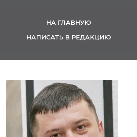
НА ГЛАВНУЮ
НАПИСАТЬ В РЕДАКЦИЮ