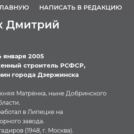
ГЛАВНУЮ
НАПИСАТЬ В РЕДАКЦИЮ
х Дмитрий
14 января 2005
женный строитель РСФСР,
нин города Дзержинска
рхняя Матрёнка, ныне Добринского
бласти.
 работал в Липецке на
торного завода.
диров (1948, г. Москва).