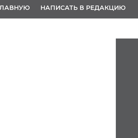
ГЛАВНУЮ
НАПИСАТЬ В РЕДАКЦИЮ
Геннадий
ч
14 – 26 декабря 1979
нин города Сергача
мадыш, ныне город, районный
атарстан.
течественной войны.
й институт механизации и
ьского хозяйства им. В.М.