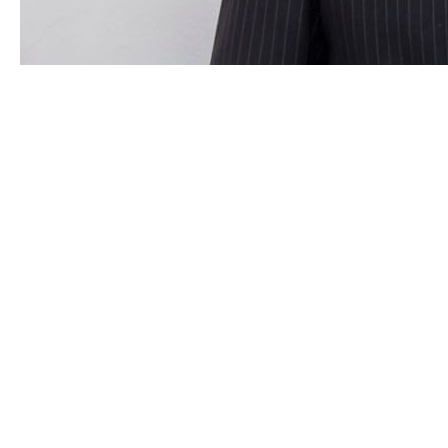
Рекин Владимир
Иванович
1 мая 1942
Художник-график
Родился в Горьком.
График. Работает в технике акварели.
Член Союза художников России с 1975 года.
С 1964 года – участник областных
художественных выставок.
Экспонент зональной выставки («Большая
Волга» 1974, 1980, 1985, 1991, 1998, 2003, «Мое
Нечерноземье» 1977), республиканских (г.
Москва, 1975, 1976), всесоюзных акварели (1972,
1976, 1981) художественных выставок.