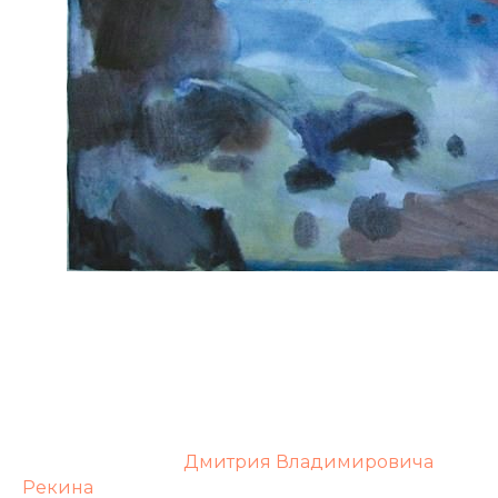
Персональные выставки (г. Москва 1982, 1994, г.
Архангельск 1983, г. Каунас 1993, г. Алма-Ата
1995, г. Кассель 1998, г. Н. Новгород 1985-2002).
Лауреат премии города Нижнего Новгорода
(2000).
Отец художника
Дмитрия Владимировича
Рекина
.