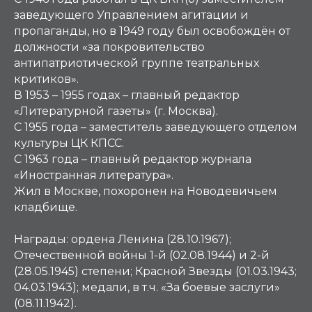
заведующего Управлением агитации и
пропаганды, но в 1949 году был освобождён от
должности «за покровительство
антипатриотической группе театральных
критиков».
В 1953 – 1955 годах – главный редактор
«Литературной газеты» (г. Москва).
С 1955 года – заместитель заведующего отделом
культуры ЦК КПСС.
С 1963 года – главный редактор журнала
«Иностранная литература».
Жил в Москве, похоронен на Новодевичьем
кладбище.
Награды:
ордена Ленина (28.10.1967);
Отечественной войны 1-й (02.08.1944) и 2-й
(28.05.1945) степени; Красной Звезды (01.03.1943;
04.03.1943); медали, в т.ч. «За боевые заслуги»
(08.11.1942).