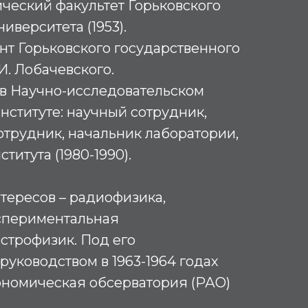
ческий факультет Горьковского
иверситета (1953).
ант Горьковского государственного
И. Лобачевского.
л в Научно-исследовательском
ституте: научный сотрудник,
трудник, начальник лаборатории,
титута (1980-1990).
тересов – радиофизика,
кспериментальная
строфизик. Под его
уководством в 1963-1964 годах
ономическая обсерватория (РАО)