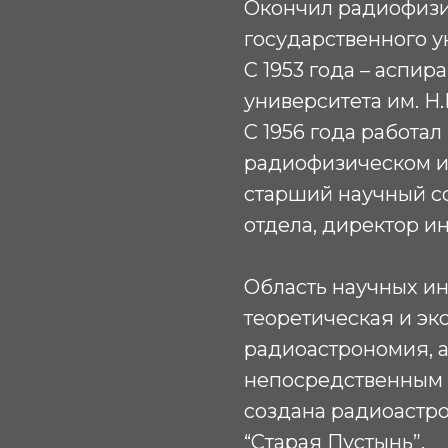
Окончил радиофизи
государственного ун
С 1953 года – аспир
университета им. Н.
С 1956 года работа
радиофизическом ин
старший научный со
отдела, директор инс
Область научных ин
теоретическая и э
радиоастрономия, а
непосредственным р
создана радиоастр
“Старая Пустынь”.