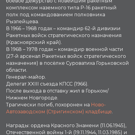
боевое дежурство с новейшим ракетным
комплексом наземного типа Р-16 ракетный
полк под командованием полковника
Рызлейцева.
В 1966 – 1968 годах – командир 62-й дивизии
Ракетных войск стратегического назначения
(Красноярский край).
В 1968 – 1978 годах – командир военной части
(27-й арсенал Ракетных войск стратегического
назначения) в посёлке Суроватиха Горьковской
области.
Генерал-майор.
Делегат XXIII съезда КПСС (1966).
После выхода в отставку жил в Горьком/
Нижнем Новгороде.
Трагически погиб, похоронен на
Ново-
Автозаводском (Стригинском) кладбище
.
Награды:
ордена Красного Знамени (11.06.1945),
Отечественной войны 1-й (19.11.1944, 11.03.1985) и