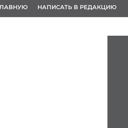
ГЛАВНУЮ
НАПИСАТЬ В РЕДАКЦИЮ
в Максимович
982
ского государственного
ого завода № 113 в годы
венной войны
Новгороде, в семье
.
ое ремесленное училище,
ханико-машиностроительный