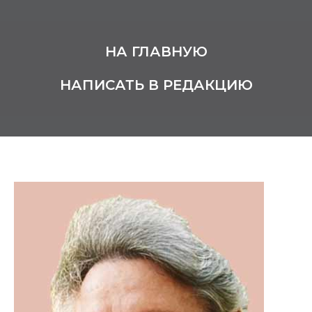
НА ГЛАВНУЮ
НАПИСАТЬ В РЕДАКЦИЮ