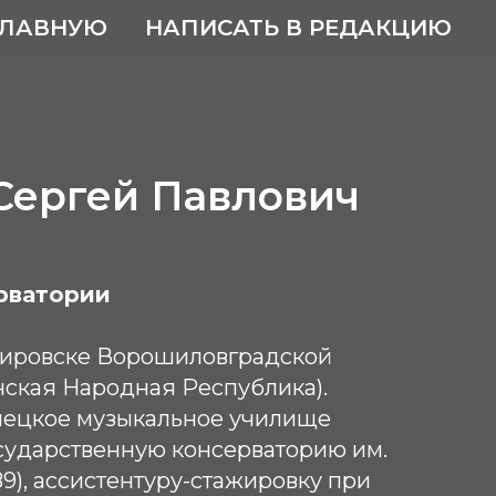
ГЛАВНУЮ
НАПИСАТЬ В РЕДАКЦИЮ
Сергей Павлович
рватории
Кировске Ворошиловградской
нская Народная Республика).
ецкое музыкальное училище
осударственную консерваторию им.
89), ассистентуру-стажировку при