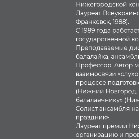
Нижегородской конс
Лауреат Всеукраинск
Франковск, 1988).
С 1989 года работа
государственной ко
Преподаваемые дис
балалайка, ансамбл
Профессор. Автор м
взаимосвязи «слухо
процессе подготовк
(Нижний Новгород, 
балалаечнику» (Ниж
Солист ансамбля н
праздник».
Лауреат премии Ниж
организацию и про