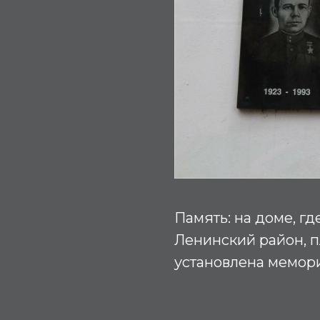
Память:
на доме, гд
Ленинский район, п
установлена мемори
М