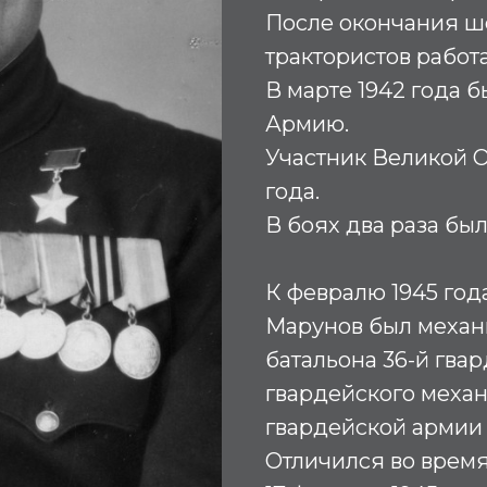
После окончания ше
трактористов работ
В марте 1942 года 
Армию.
Участник Великой О
года.
В боях два раза бы
К февралю 1945 год
Марунов был механи
батальона 36-й гва
гвардейского механ
гвардейской армии 
Отличился во врем