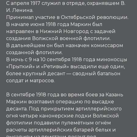
С апреля 1917 служил в отряде, охранявшем В.
И. Ленина.
Принимал участие в Октябрьской революции.
В начале июня 1918 года Маркин был
направлен в Нижний Новгород с задачей
создания Волжской военной флотилии.
В дальнейшем он был назначен комиссаром
созданной флотилии.
В ночь с 9 на 10 сентября 1918 года миноносцы
«Прыткий» и «Ретивый» высадили ещё один,
более крупный десант — сводный батальон
солдат и матросов.
В сентябре 1918 года во время боев за Казань
Маркин возглавил операцию по высадке
десанта. Под прикрытием артиллерийского
огня четыре канонерские лодки Волжской
флотилии подавили пулемётным огнём
расчеты артиллерийских батарей белых и
высадили на пристани десант под