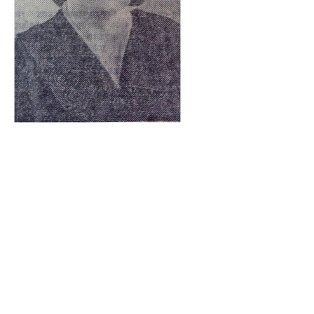
Мелентьева Нина
Фёдоровна
1924 – 3 февраля 1997
Передовик производства на Горьковском
телевизионном заводе им. В.И. Ленина
Родилась в деревне Плекуево, ныне
Старицкого района Тверской области, в
крестьянской семье.
В 1938 – 1940 годах работала на предприятиях
города Москвы.