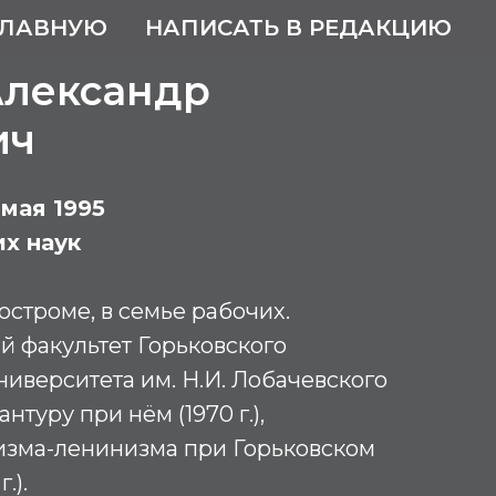
ГЛАВНУЮ
НАПИСАТЬ В РЕДАКЦИЮ
Александр
ич
 мая 1995
х наук
остроме, в семье рабочих.
 факультет Горьковского
ниверситета им. Н.И. Лобачевского
рантуру при нём (1970 г.),
изма-ленинизма при Горьковском
.).