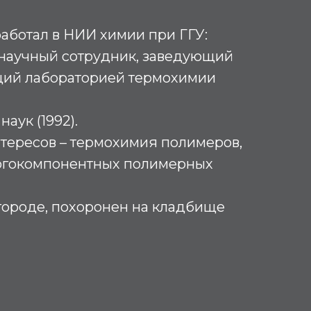
 работал в НИИ химии при ГГУ:
научный сотрудник, заведующий
щий лабораторией термохимии
аук (1992).
тересов – термохимия полимеров,
огокомпонентных полимерных
ороде, похоронен на кладбище