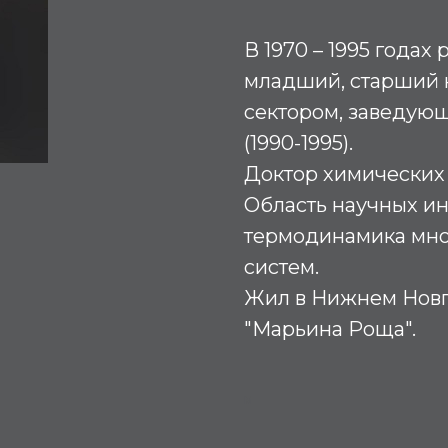
В 1970 – 1995 годах
младший, старший 
сектором, заведую
(1990-1995).
Доктор химических н
Область научных ин
термодинамика мн
систем.
Жил в Нижнем Новг
"Марьина Роща".
М