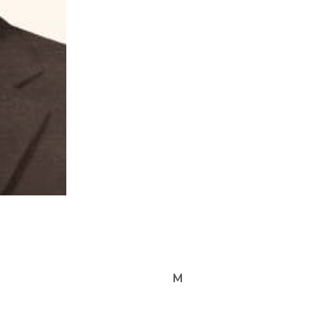
В 1954 – 1956 года
в Арзамасе-16.
После демобилизаци
«Коммунист», зате
в СМУ-1 Управлени
Принимал активное 
домов, детских сад
Почётный гражданин 
Жил и похоронен в 
Награды:
орден Труд
М