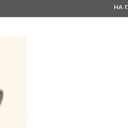
НА 
Маскаев 
Поликарп
21 июля 1931 – 16
Передовик произ
города Арзамас-1
Родился в селе Вяж
республики Мордо
Работал в колхозе, 
Кемерово.