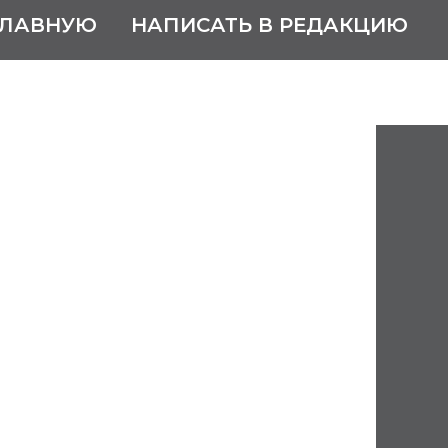
ГЛАВНУЮ
НАПИСАТЬ В РЕДАКЦИЮ
Геннадий
ович
 октября 2009
водства, почётный гражданин
6
га, ныне Теньгушского района
вия.
леспромхозе, в шахтах города