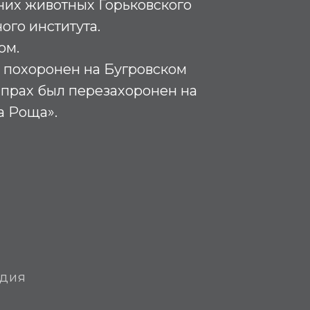
их животных Горьковского
ого института.
ом.
 похоронен на Бугровском
 прах был перезахоронен на
 Роща».
едия