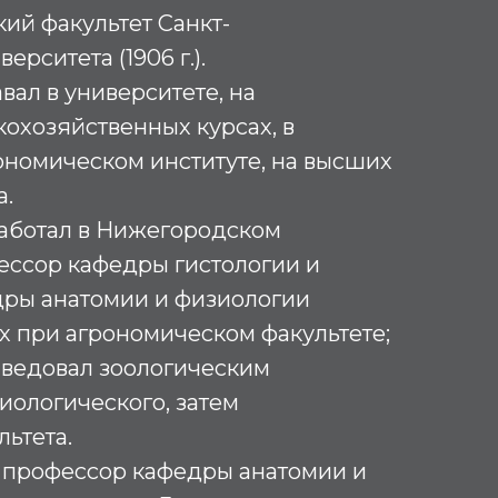
ий факультет Санкт-
ерситета (1906 г.).
вал в университете, на
кохозяйственных курсах, в
ономическом институте, на высших
а.
 работал в Нижегородском
ессор кафедры гистологии и
дры анатомии и физиологии
 при агрономическом факультете;
 заведовал зоологическим
иологического, затем
ьтета.
 – профессор кафедры анатомии и