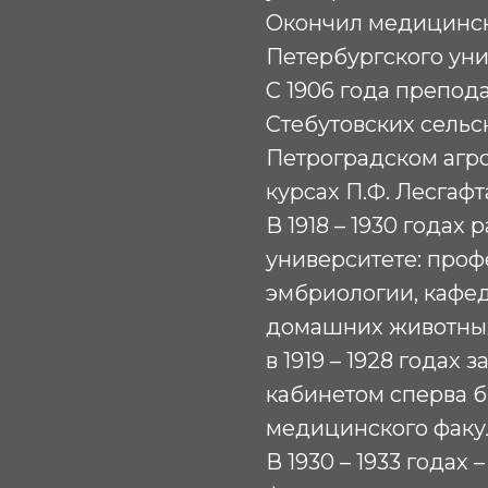
Окончил медицинск
Петербургского унив
С 1906 года препода
Стебутовских сельс
Петроградском агр
курсах П.Ф. Лесгафт
В 1918 – 1930 годах
университете: проф
эмбриологии, кафе
домашних животных
в 1919 – 1928 годах
кабинетом сперва б
медицинского факул
В 1930 – 1933 годах