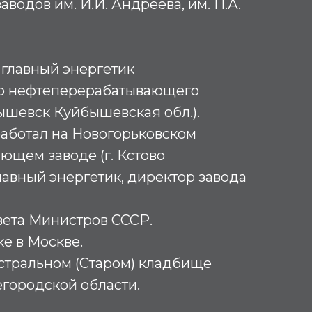
аводов им. И.И. Андреева, им. П.А.
– главный энергетик
о нефтеперерабатывающего
бышевск Куйбышевская обл.).
 работал на Новогорьковском
щем заводе (г. Кстово
главный энергетик, директор завода
вета Министров СССР.
е в Москве.
стральном (Старом) кладбище
городской области.