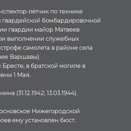
инспектор-лётчик по технике
й гвардейской бомбардировочной
ии гвардии майор Матвеев
при выполнении служебных
астрофе самолета в районе села
нее Варшавы).
 Бресте, в братской могиле в
ени 1 Мая.
на (31.12.1942; 13.03.1944).
Сосновское Нижегородской
роев ему установлен бюст.