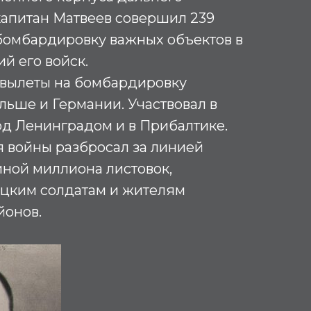
капитан Матвеев совершил 239
бомбардировку важных объектов в
ий его войск.
 вылеты на бомбардировку
ольше и Германии. Участвовал в
од Ленинградом и в Прибалтике.
я войны разбросал за линией
иной миллиона листовок,
цким солдатам и жителям
йонов.