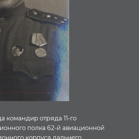
да командир отряда 11-го
ионного полка 62-й авиационной
ионного корпуса дальнего