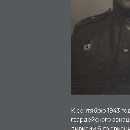
К сентябрю 1943 го
гвардейского авиац
дивизии 6-го авиац