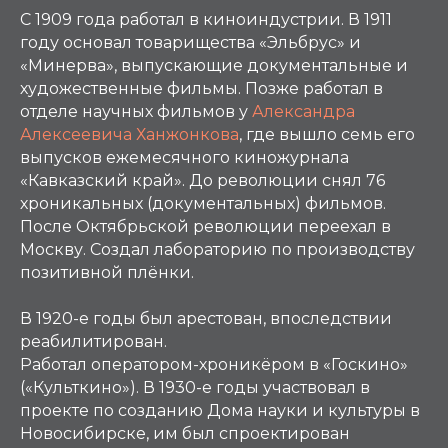
С 1909 года работал в киноиндустрии. В 1911
году основал товарищества «Эльбрус» и
«Минерва», выпускающие документальные и
художественные фильмы. Позже работал в
отделе научных фильмов у
Александра
Алексеевича Ханжонкова
, где вышло семь его
выпусков ежемесячного киножурнала
«Кавказский край». До революции снял 76
хроникальных (документальных) фильмов.
После Октябрьской революции переехал в
Москву. Создал лабораторию по производству
позитивной плёнки.
В 1920-е годы был арестован, впоследствии
реабилитирован.
Работал оператором-хроникёром в «Госкино»
(«Культкино»). В 1930-е годы участвовал в
проекте по созданию Дома науки и культуры в
Новосибирске, им был спроектирован