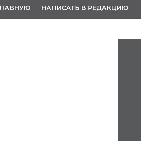
ГЛАВНУЮ
НАПИСАТЬ В РЕДАКЦИЮ
ва Мария
на
одского государственного
еатра драмы им. М. Горького
Саранске.
дское театральное училище (2004
жегородском государственном