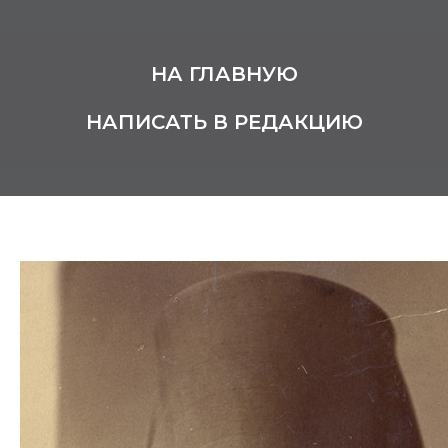
НА ГЛАВНУЮ
НАПИСАТЬ В РЕДАКЦИЮ