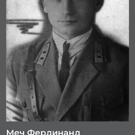
Меч Фердинанд