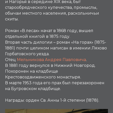
и Нагорья в середине XIX века, быт
старообрядческого купечества, промыслы,
обычаи местного населения, раскольничьи
скиты.
Роман «В лесах» начат в 1868 году, вышел
отдельной книгой в 1875 году.
Вторая часть дилогии – роман «На горах» (1875-
1881) почти целиком написан в имении Ляхово
Горбатовского уезда.
Отец
Мельникова Андрея Павловича
.
В 1881 году вернулся в Нижний Новгород.
Похоронен на кладбище
Крестовоздвиженского монастыря.
В марте 1953 года его прах был перезахоронен
на Бугровском кладбище.
Награды:
орден Св. Анны 1-й степени (1878).