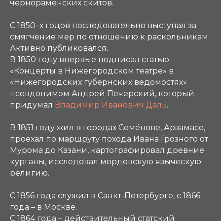
чернораменских скитов.
С 1850–х годов последовательно выступал за
смягчение мер по отношению к раскольникам.
Активно публиковался.
В 1850 году впервые подписал статью
«Концерты в Нижегородском театре» в
«Нижегородских губернских ведомостях»
псевдонимом Андрей Печерский, который
придумал
Владимир Иванович Даль
.
В 1851 году жил в городах Семёнове, Арзамасе,
проехал по маршруту похода Ивана Грозного от
Мурома до Казани, картографировал древние
курганы, исследовал мордовскую языческую
религию.
С 1856 года служил в Санкт-Петербурге, с 1866
года – в Москве.
С 1864 года – действительный статский