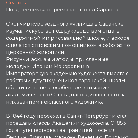
Ступина
.
Позднее семья переехала в город Саранск.
Окончив курс уездного училища в Саранске,
изучал искусство под руководством отца, в
содержимой им рисовальной школе, и вскоре
сделался отцовским помощником в работах по
церковной живописи.
Рисунки, эскизы и этюды, присланные
молодым Иваном Макаровым в
Императорскую академию художеств вместе с
работами других учеников саранской школы,
обратили на него особенное внимание
академического Cовета, наградившего его за
них званием неклассного художника.
В 1844 году переехал в Санкт-Петербург и стал
посещать классы Академии художеств. С 1853
года путешествовал за границей, посетил
Берлин, Дрезден, Мюнхен, Венецию, Болонью,