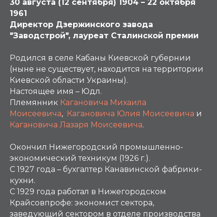
30 августа (12 сентября) 1904 – 22 октября
1961
Директор Дзержинского завода
"Заводстрой", лауреат Сталинской премии
Родился в селе Кабаны Киевской губернии
(ныне не существует, находится на территории
Киевской области Украины).
Настоящее имя – Юдл.
Племянник
Кагановича Михаила
Моисеевича
,
Кагановича Юлия Моисеевича
и
Кагановича Лазаря Моисеевича
.
Окончил Нижегородский промышленно-
экономический техникум (1926 г.).
С 1927 года – бухгалтер Канавинской фабрики-
кухни.
С 1929 года работал в Нижегородском
Крайсовпрофе: экономист сектора,
заведующий сектором в отделе производства