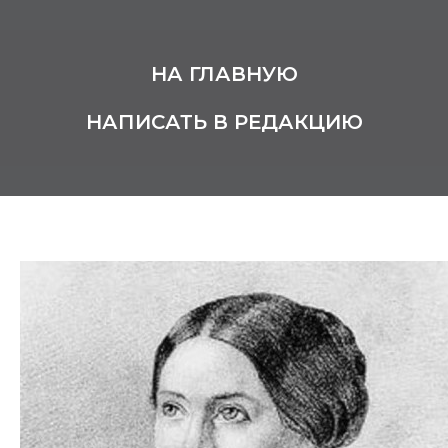
НА ГЛАВНУЮ
НАПИСАТЬ В РЕДАКЦИЮ