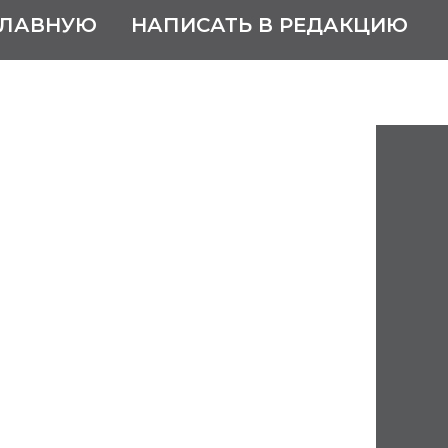
ГЛАВНУЮ
НАПИСАТЬ В РЕДАКЦИЮ
ан Иванович
й составитель карты Луны
осово Балахнинского уезда
ернии (ныне входит в Сормовский
города).
л учеником чертёжника на
.
осковский институт инженеров