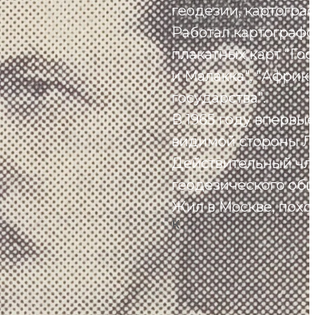
геодезии, картограф
Работал картограф
плакатных карт "Го
и Малакка", "Африк
государства".
В 1965 году впервы
видимой стороны Лу
Действительный чл
геодезического об
Жил в Москве, пох
К