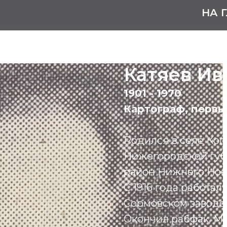
НА 
Катяев Ив
1901 - 1970
Картограф, первы
Родился в селе Коп
Нижегородской губ
район Нижнего Нов
С 1916 года работа
Сормовском заводе
Окончил рабфак, М