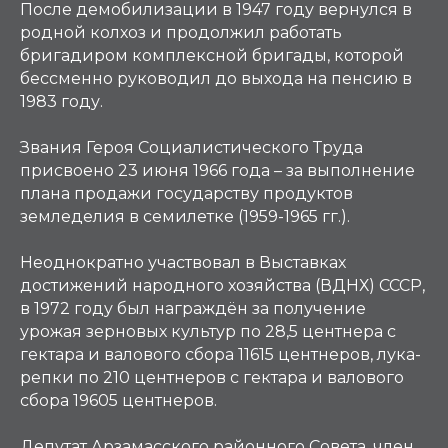
После демобилизации в 1947 году вернулся в
родной колхоз и продолжил работать
бригадиром комплексной бригады, которой
бессменно руководил до выхода на пенсию в
1983 году.
Звания Героя Социалистического Труда
присвоено 23 июня 1966 года – за выполнение
плана продажи государству продуктов
земледелия в семилетке (1959-1965 гг.).
Неоднократно участвовал в Выставках
достижений народного хозяйства (ВДНХ) СССР,
в 1972 году был награждён за получение
урожая зерновых культур по 28,5 центнера с
гектара и валового сбора 11615 центнеров, лука-
репки по 210 центнеров с гектара и валового
сбора 19605 центнеров.
Депутат Арзамасского районного Совета, член