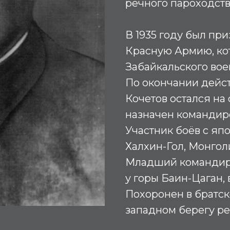
речного пароходств
В 1935 году был пр
Красную Армию, ко
Забайкальского вое
По окончании дейс
Кочетов остался на
назначен команди
Участник боёв с яп
Халхин-Гол, Монголи
Младший командир 
у горы Баин-Цаган, 
Похоронен в братск
западном берегу ре