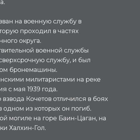
а.
изван на военную службу в
торую проходил в частях
нного округа.
твительной военной службы
 сверхсрочную службу, и был
ром бронемашины.
онскими милитаристами на реке
я с мая 1939 года.
взвода Кочетов отличился в боях
в одном из которых он погиб.
ой могиле на горе Баин-Цаган, на
ки Халхин-Гол.