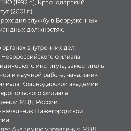
ВО (1992 г.), Краснодарский
т (2001 г.).
х проходил службу в Вооружённых
омандных должностях.
в органах внутренних дел:
 Новороссийского филиала
дического института, заместитель
ной и научной работе, начальник
илиала Краснодарской академии
авропольского филиала
демии МВД России.
х – начальник Нижегородской
ии.
авляет Академию управления МВД