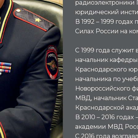
радиоэлектроники П
юридический институ
В 1992 – 1999 года
Силах России на к
С 1999 года служит 
начальник кафедры
Краснодарского юри
начальника по учеб
Новороссийского ф
МВД, начальник Ст
Краснодарской ака
В 2010 – 2016 года
академии МВД Росс
С 2016 года возгл