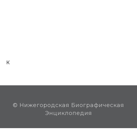
Звание Героя Советского Союза присвоено
посмертно 25 сентября 1944 года.
Награды:
ордена Ленина (25.09.1944); Красного
Знамени (19.01.1944); Отечественной войны 1-й
(28.10.1943) и 2-й (28.07.1944) степени; Красной
Звезды (05.12.1942); медали, в т.ч. «За отвагу»
(22.05.1940).
К
© Нижегородская Биографическая
Энциклопедия