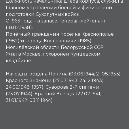
должность начальника штаба корпуса, служил в
Главном управлении боевой и физической
подготовки Сухопутных войск.
С 1963 года – в запасе. Генерал-лейтенант
(18.02.1958).
Почётный гражданин посёлка Краснополье
(1982) и города Костюковичи (1985)
Могилёвской области Белорусской ССР.
Жил в Москве, похоронен Кунцевском
кладбище.
Награды:
ордена Ленина (03.06.1944; 21.08.1953);
Красного Знамени (27.07.1943; 24.12.1943;
24.06.1948; 1957); Суворова 2-й степени
(23.07.1944); Красной Звезды (22.02.1941;
31.01.1942; 03.11.1944).
К