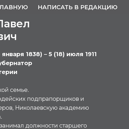
ГЛАВНУЮ
НАПИСАТЬ В РЕДАКЦИЮ
Павел
вич
 января 1838) – 5 (18) июля 1911
убернатор
терии
ой семье.
рдейских подпрапорщиков и
еров, Николаевскую академию
.
 занимал должности старшего