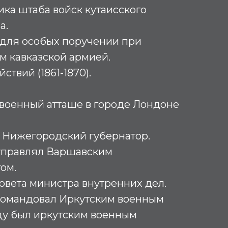
ика штаба войск кутаисского
а.
л для особых поручении при
 кавказской армией.
ствий (1861-1870).
 – военный атташе в городе Лондоне
 – Нижегородский губернатор.
х управлял Варшавским
ом.
Совета министра внутренних дел.
х командовал Иркутским военным
году был иркутским военным