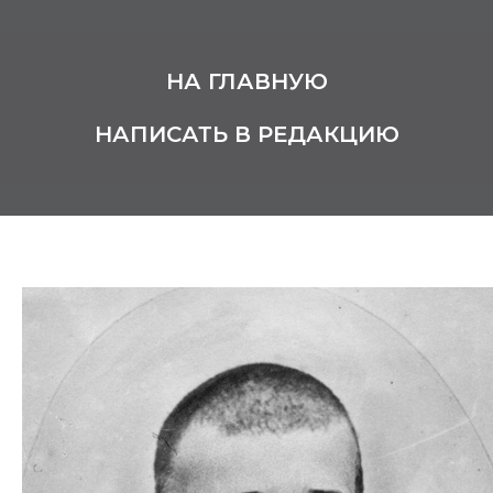
НА ГЛАВНУЮ
НАПИСАТЬ В РЕДАКЦИЮ